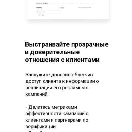
Гиперлокальные
Выстраивайте прозрачные
измерения аудитории
и доверительные
отношения с клиентами
Возьмите под свой контроль
Заслужите доверие облегчив
аналитику аудитории и
доступ клиента к информации о
используйте ее на благо своих
реализации его рекламных
клиентов:
кампаний:
- Самостоятельно собирайте
данные об OTS с помощью Wi-Fi и
- Делитесь метриками
систем компьютерного зрения.
эффективности кампаний с
- Беспрепятственно интегрируйте
клиентами и партнерами по
измерения с журналами
верификации.
трансляции рекламы для