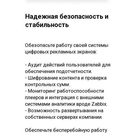
первичные инвестиции
могут окупиться уже через
несколько лет. Экономия на
Надежная безопасность и
покупке новых версий CS.
стабильность
Обезопасьте работу своей системы
цифровых рекламных экранов:
- Аудит действий пользователей для
обеспечения подотчетности.
- Шифрование контента и проверка
контрольных сумм.
- Мониторинг работоспособности
плееров и интеграция с внешними
системами аналитики вроде Zabbix.
- Возможность развертывания на
собственных серверах компании.
Обеспечьте бесперебойную работу