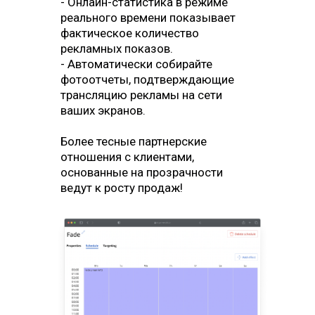
- Онлайн-статистика в режиме
анализа кампаний.
реального времени показывает
- Данные, полученные вашим
фактическое количество
оборудованием, принадлежат
рекламных показов.
вам, а не сторонним платформам.
- Автоматически собирайте
фотоотчеты, подтверждающие
Получите собственную аналитику
трансляцию рекламы на сети
для оптимизации рекламных
ваших экранов.
кампаний ваших клиентов.
Более тесные партнерские
отношения с клиентами,
основанные на прозрачности
ведут к росту продаж!