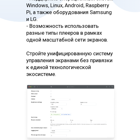
обслуживании оборудования и
Windows, Linux, Android, Raspberry
персонале.
Pi, а также оборудования Samsung
и LG.
Никаких значительных
инвестиций на начальном
- Возможность использовать
этапе.
разные типы плееров в рамках
одной масштабной сети экранов.
Стройте унифицированную систему
управления экранами без привязки
к единой технологической
экосистеме.
Коробочное решение
Получите абсолютную
независимость от третьих
лиц.
Относительно высокие