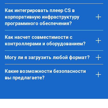
Как интегрировать плеер CS в
корпоративную инфраструктуру
программного обеспечения?
ДРУГИЕ
Как насчет совместимости с
ПРОДУКТЫ
контроллерами и оборудованием?
Могу ли я загрузить любой формат?
CRM
→
Какие возможности безопасности
Эффективность каждого
вы предлагаете?
классического и цифрового
экрана
SSP
→